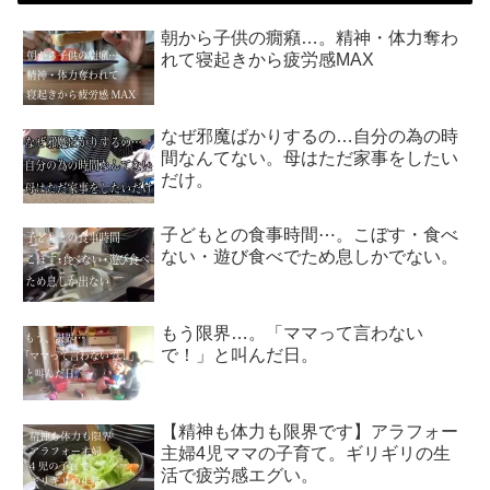
朝から子供の癇癪…。精神・体力奪わ
れて寝起きから疲労感MAX
なぜ邪魔ばかりするの…自分の為の時
間なんてない。母はただ家事をしたい
だけ。
子どもとの食事時間⋯。こぼす・食べ
ない・遊び食べでため息しかでない。
もう限界…。「ママって言わない
で！」と叫んだ日。
【精神も体力も限界です】アラフォー
主婦4児ママの子育て。ギリギリの生
活で疲労感エグい。