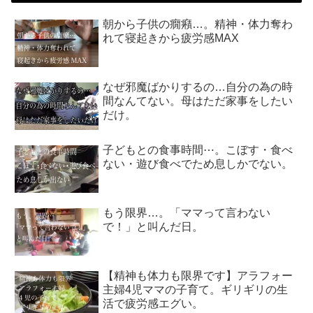
朝から子供の癇癪…。精神・体力奪わ
れて寝起きから疲労感MAX
なぜ邪魔ばかりするの…自分の為の時
間なんてない。母はただ家事をしたい
だけ。
子どもとの食事時間⋯。こぼす・食べ
ない・遊び食べでため息しかでない。
もう限界…。「ママって言わない
で！」と叫んだ日。
【精神も体力も限界です】アラフォー
主婦4児ママの子育て。ギリギリの生
活で疲労感エグい。