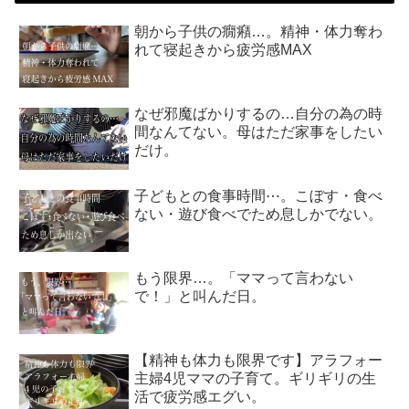
朝から子供の癇癪…。精神・体力奪わ
れて寝起きから疲労感MAX
なぜ邪魔ばかりするの…自分の為の時
間なんてない。母はただ家事をしたい
だけ。
子どもとの食事時間⋯。こぼす・食べ
ない・遊び食べでため息しかでない。
もう限界…。「ママって言わない
で！」と叫んだ日。
【精神も体力も限界です】アラフォー
主婦4児ママの子育て。ギリギリの生
活で疲労感エグい。