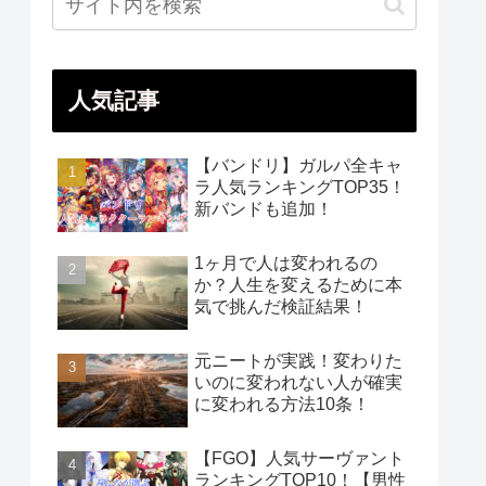
人気記事
【バンドリ】ガルパ全キャ
ラ人気ランキングTOP35！
新バンドも追加！
1ヶ月で人は変われるの
か？人生を変えるために本
気で挑んだ検証結果！
元ニートが実践！変わりた
いのに変われない人が確実
に変われる方法10条！
【FGO】人気サーヴァント
ランキングTOP10！【男性