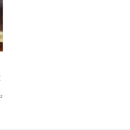
れ
い
」
界
12