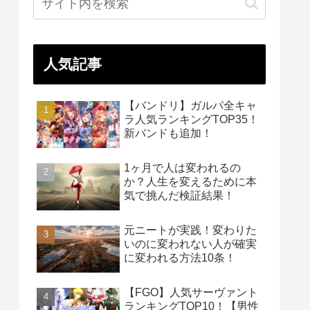
人気記事
【バンドリ】ガルパ全キャ
ラ人気ランキングTOP35！
新バンドも追加！
1ヶ月で人は変われるの
か？人生を変えるために本
気で挑んだ検証結果！
元ニートが実践！変わりた
いのに変われない人が確実
に変われる方法10条！
【FGO】人気サーヴァント
ランキングTOP10！【男性