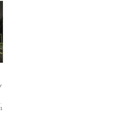
ブ
。
！
な
21