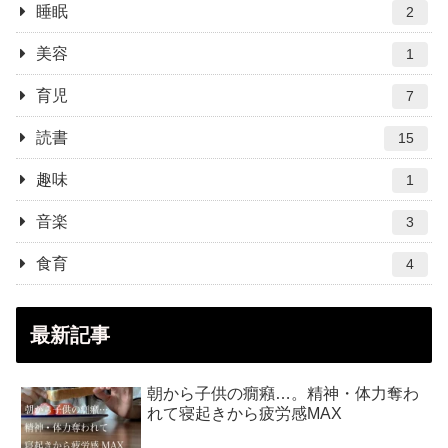
睡眠
2
美容
1
育児
7
読書
15
趣味
1
音楽
3
食育
4
最新記事
朝から子供の癇癪…。精神・体力奪わ
れて寝起きから疲労感MAX