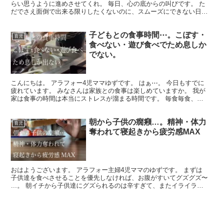
らい思うように進めさせてくれ。 毎日、心の底からの叫びです。 た
だでさえ面倒で出来る限りしたくないのに、スムーズにできない日ば
かりで、なかなか片付かずイライラは募ります…。 自...
子どもとの食事時間⋯。こぼす・
育児
食べない・遊び食べでため息しか
でない。
こんにちは。 アラフォー4児ママゆずです。 はぁ⋯。 今日もすでに
疲れています。 みなさんは家族との食事は楽しめていますか。 我が
家は食事の時間は本当にストレスが溜まる時間です。 毎食毎食、ご
飯の時間が苦痛でしかありません。 ゆっくり楽しん...
朝から子供の癇癪…。精神・体力
育児
奪われて寝起きから疲労感MAX
おはようございます。 アラフォー主婦4児ママのゆずです。 まずは
子供達を食べさせることを優先しなければ、お腹がすいてグズグズ〜
…。 朝イチから子供達にグズられるのは辛すぎて、またイライラが
止まらなくなるので、自分のお腹を満たすことは後回し。...