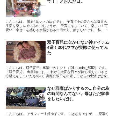
で！」と叫んだ日。
こんにちは。 限界4児ママのゆずです。 子育て中の皆さんは毎日の
生活を楽しんでいるのでしょうか。 子育てをしていて、楽しい！可
愛い！幸せ！を感じる余裕がある生活の方、羨ましいです。 私、悲
しいですが、全くないです。 とにかく、辛い、キツイ、...
双子育児に欠かせない神アイテム
育児
4選！30代ママが実際に使ってみ
た
こんにちは。双子育児に奮闘中のミント（@limemint_6952）です。
「双子育児」 出産前には、これから大変な日々が待ち構えていると
心構えをしていたものの、実際に双子を出産してからの生活は想像以
上にハードな日々です。 そんな日々を送り...
なぜ邪魔ばかりするの…自分の為
育児
の時間なんてない。母はただ家事
をしたいだけ。
こんにちは。 アラフォー主婦ゆずです。 いきなりですが、、家事く