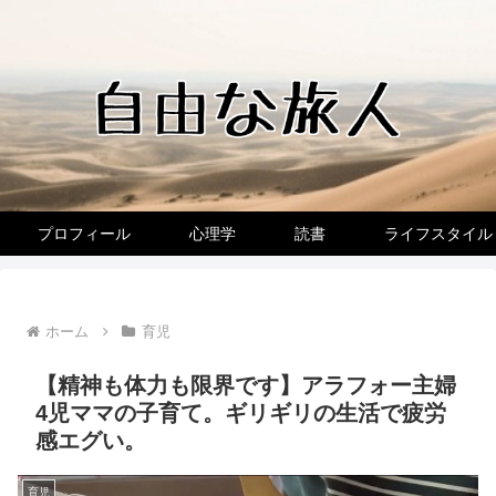
プロフィール
心理学
読書
ライフスタイル
ホーム
育児
【精神も体力も限界です】アラフォー主婦
4児ママの子育て。ギリギリの生活で疲労
感エグい。
育児