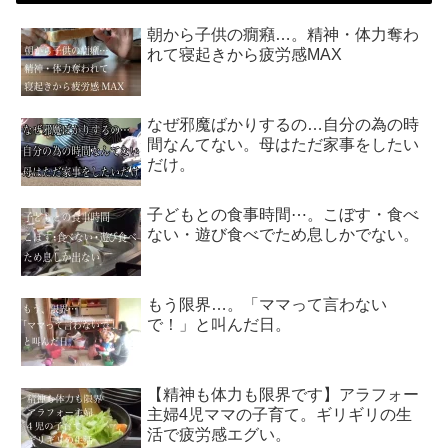
朝から子供の癇癪…。精神・体力奪わ
れて寝起きから疲労感MAX
なぜ邪魔ばかりするの…自分の為の時
間なんてない。母はただ家事をしたい
だけ。
子どもとの食事時間⋯。こぼす・食べ
ない・遊び食べでため息しかでない。
もう限界…。「ママって言わない
で！」と叫んだ日。
【精神も体力も限界です】アラフォー
主婦4児ママの子育て。ギリギリの生
活で疲労感エグい。