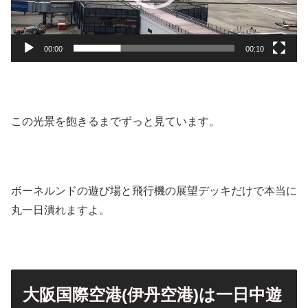
ヤ
ー
00:00
00:10
この光景を飽きるまでずっと見ています。
ボーネルンドの遊び場と飛行機の展望デッキだけで本当に
丸一日潰れますよ。
大阪国際空港(伊丹空港)は一日中遊