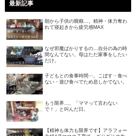
最新記事
朝から子供の癇癪…。精神・体力奪わ
れて寝起きから疲労感MAX
なぜ邪魔ばかりするの…自分の為の時
間なんてない。母はただ家事をしたい
だけ。
子どもとの食事時間⋯。こぼす・食べ
ない・遊び食べでため息しかでない。
もう限界…。「ママって言わない
で！」と叫んだ日。
【精神も体力も限界です】アラフォー