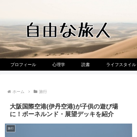
プロフィール
心理学
読書
ライフスタイル
ホーム
旅行
大阪国際空港(伊丹空港)が子供の遊び場
に！ボーネルンド・展望デッキを紹介
旅行