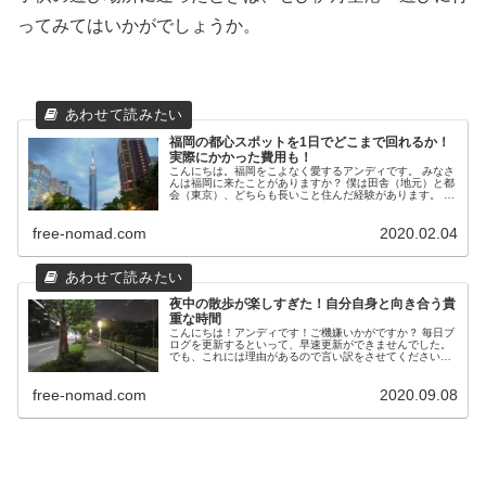
ってみてはいかがでしょうか。
福岡の都心スポットを1日でどこまで回れるか！
実際にかかった費用も！
こんにちは。福岡をこよなく愛するアンディです。 みなさ
んは福岡に来たことがありますか？ 僕は田舎（地元）と都
会（東京）、どちらも長いこと住んだ経験があります。 そ
して現在、僕は福岡に住んでいるのですが、福岡県は
「食」「遊び」「住みやすさ」な...
free-nomad.com
2020.02.04
夜中の散歩が楽しすぎた！自分自身と向き合う貴
重な時間
こんにちは！アンディです！ご機嫌いかがですか？ 毎日ブ
ログを更新するといって、早速更新ができませんでした。
でも、これには理由があるので言い訳をさせてください！
実は、風邪を引いて熱が出たのです。 体調管理ができてな
いのが悪いと言われればそ...
free-nomad.com
2020.09.08