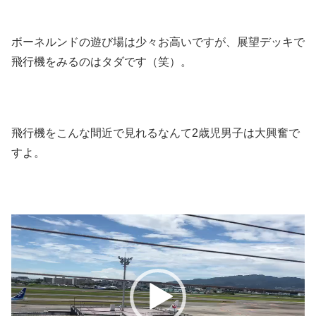
ボーネルンドの遊び場は少々お高いですが、展望デッキで
飛行機をみるのはタダです（笑）。
飛行機をこんな間近で見れるなんて2歳児男子は大興奮で
すよ。
動
画
プ
レ
ー