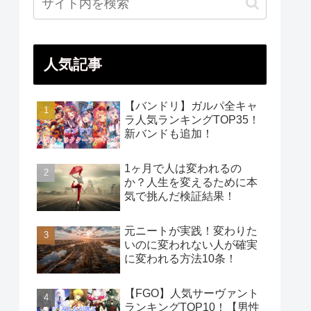
人気記事
【バンドリ】ガルパ全キャ
ラ人気ランキングTOP35！
新バンドも追加！
1ヶ月で人は変われるの
か？人生を変えるために本
気で挑んだ検証結果！
元ニートが実践！変わりた
いのに変われない人が確実
に変われる方法10条！
【FGO】人気サーヴァント
ランキングTOP10！【男性