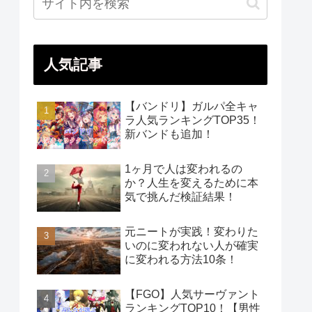
人気記事
【バンドリ】ガルパ全キャ
ラ人気ランキングTOP35！
新バンドも追加！
1ヶ月で人は変われるの
か？人生を変えるために本
気で挑んだ検証結果！
元ニートが実践！変わりた
いのに変われない人が確実
に変われる方法10条！
【FGO】人気サーヴァント
ランキングTOP10！【男性