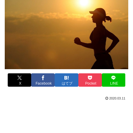
X
Facebook
はてブ
Pocket
LINE
2020.03.11