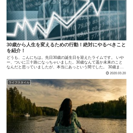
30歳から人生を変えるための行動！絶対にやるべきこと
を紹介！
どうも、こんにちは。先日30歳の誕生日を迎えたライムです。 いや
ー、ついに三十路になっちゃいました。30歳なんて遥か未来のこと
なんだと思っていましたが、本当にあっという間でした。 30歳まで
の人生は人それぞれです。仕事をバリバリこなす働き者...
2020.03.20
ライフスタイル