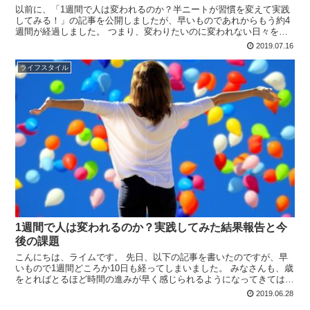
以前に、「1週間で人は変われるのか？半ニートが習慣を変えて実践
してみる！」の記事を公開しましたが、早いものであれからもう約4
週間が経過しました。 つまり、変わりたいのに変われない日々を過
ごしてた僕が、「変わろう！」と思い立って1ヶ月が経った...
2019.07.16
ライフスタイル
1週間で人は変われるのか？実践してみた結果報告と今
後の課題
こんにちは、ライムです。 先日、以下の記事を書いたのですが、早
いもので1週間どころか10日も経ってしまいました。 みなさんも、歳
をとればとるほど時間の進みが早く感じられるようになってきてはい
ませんか？ これはジャネーの法則といって、年齢を重...
2019.06.28