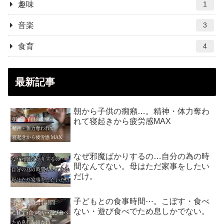
趣味
1
音楽
3
食育
4
最新記事
朝から子供の癇癪…。精神・体力奪わ
れて寝起きから疲労感MAX
なぜ邪魔ばかりするの…自分の為の時
間なんてない。母はただ家事をしたい
だけ。
子どもとの食事時間⋯。こぼす・食べ
ない・遊び食べでため息しかでない。