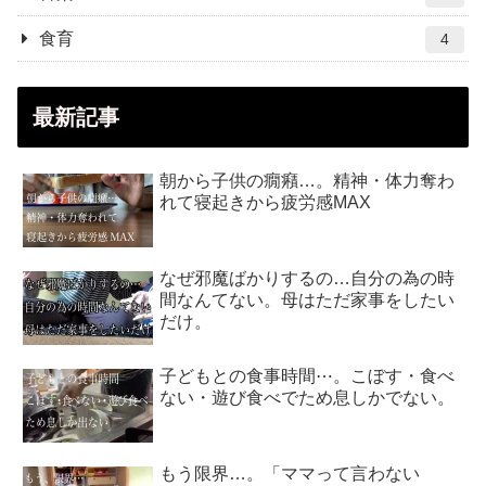
食育
4
最新記事
朝から子供の癇癪…。精神・体力奪わ
れて寝起きから疲労感MAX
なぜ邪魔ばかりするの…自分の為の時
間なんてない。母はただ家事をしたい
だけ。
子どもとの食事時間⋯。こぼす・食べ
ない・遊び食べでため息しかでない。
もう限界…。「ママって言わない