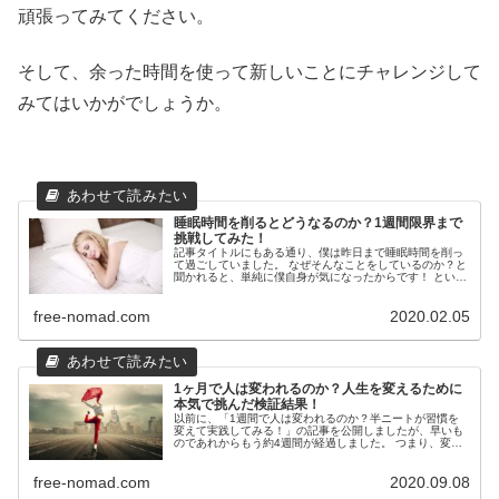
頑張ってみてください。
そして、余った時間を使って新しいことにチャレンジして
みてはいかがでしょうか。
睡眠時間を削るとどうなるのか？1週間限界まで
挑戦してみた！
記事タイトルにもある通り、僕は昨日まで睡眠時間を削っ
て過ごしていました。 なぜそんなことをしているのか？と
聞かれると、単純に僕自身が気になったからです！ という
のも、最近やりたいことがどんどん増えていて、それをす
る時間と量がまったく比例して...
free-nomad.com
2020.02.05
1ヶ月で人は変われるのか？人生を変えるために
本気で挑んだ検証結果！
以前に、「1週間で人は変われるのか？半ニートが習慣を
変えて実践してみる！」の記事を公開しましたが、早いも
のであれからもう約4週間が経過しました。 つまり、変わ
りたいのに変われない日々を過ごしてた僕が、「変わろ
う！」と思い立って1ヶ月が経った...
free-nomad.com
2020.09.08