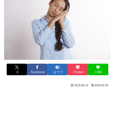
X
Facebook
はてブ
Pocket
LINE
2019.09.10
2020.02.04