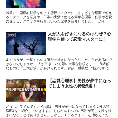
以前に、恋愛心理学を使って恋愛マスターに！さまざまな場面で使え
るテクニックを紹介や、日常の生活で使える簡単心理学！仕事や恋愛
に使えるテクニックを紹介といった記事を紹介しました。 しかし、
「心理学ってどんな時使えるの？」「心理学を使ったらどん...
人が人を好きになるのはなぜ？心
心理学
理学を使って恋愛マスターに！
多くの方が、一度くらいは誰かを好きになったりしたことがあるので
はないでしょうか。 人が生きていく際の大事な欲求として、代表的
なものに「三大欲求」があげられます。食欲・睡眠欲・性欲ですね。
そして、これらの欲求を生理的欲求といいます。 生理的欲...
【恋愛心理学】男性が夢中になっ
恋愛
てしまう女性の特徴5選！
どうも、ライムです。 今回は、男性が夢中になってしまう女性の特
徴5選をご紹介していきます。 もちろんすべての男性が同じ女性を好
きになることはありません。しかし、モテるポイントを押さえておけ