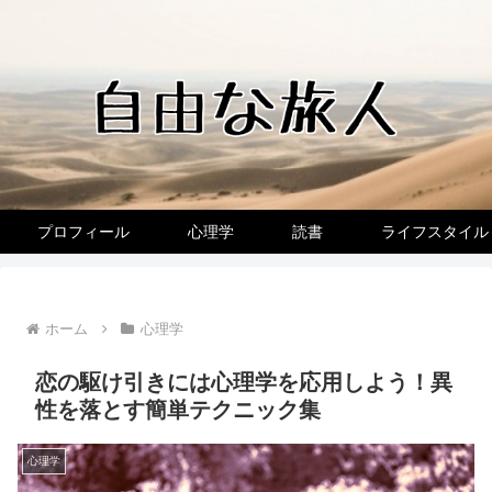
プロフィール
心理学
読書
ライフスタイル
ホーム
心理学
恋の駆け引きには心理学を応用しよう！異
性を落とす簡単テクニック集
心理学