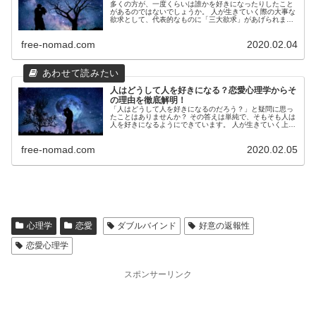
多くの方が、一度くらいは誰かを好きになったりしたこと
があるのではないでしょうか。 人が生きていく際の大事な
欲求として、代表的なものに「三大欲求」があげられま
す。食欲・睡眠欲・性欲ですね。そして、これらの欲求を
生理的欲求といいます。 生理的欲...
free-nomad.com
2020.02.04
人はどうして人を好きになる？恋愛心理学からそ
の理由を徹底解明！
「人はどうして人を好きになるのだろう？」と疑問に思っ
たことはありませんか？ その答えは単純で、そもそも人は
人を好きになるようにできています。 人が生きていく上で
の最低限の欲求は、食欲・睡眠欲・性欲の3つです（三大
欲求）。 しかし、この欲求が...
free-nomad.com
2020.02.05
心理学
恋愛
ダブルバインド
好意の返報性
恋愛心理学
スポンサーリンク