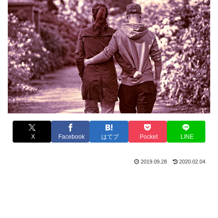
X
Facebook
はてブ
Pocket
LINE
2019.09.28
2020.02.04