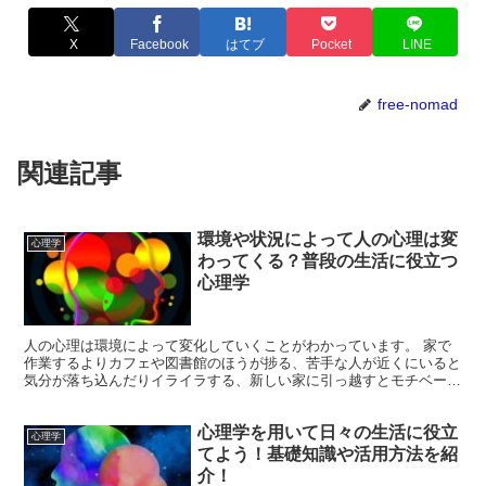
X
Facebook
はてブ
Pocket
LINE
free-nomad
関連記事
環境や状況によって人の心理は変
心理学
わってくる？普段の生活に役立つ
心理学
人の心理は環境によって変化していくことがわかっています。 家で
作業するよりカフェや図書館のほうが捗る、苦手な人が近くにいると
気分が落ち込んだりイライラする、新しい家に引っ越すとモチベーシ
ョンが上がってくる、といった経験は誰しもがあるのではな...
心理学を用いて日々の生活に役立
心理学
てよう！基礎知識や活用方法を紹
介！