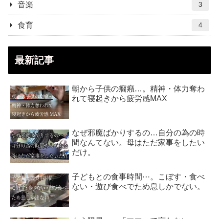
音楽
3
食育
4
最新記事
朝から子供の癇癪…。精神・体力奪わ
れて寝起きから疲労感MAX
なぜ邪魔ばかりするの…自分の為の時
間なんてない。母はただ家事をしたい
だけ。
子どもとの食事時間⋯。こぼす・食べ
ない・遊び食べでため息しかでない。