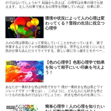
のではないでしょうか？ 結論から言えば、心理学は仕事の場でも使
えます。 むしろ仕事で使える心理学を理解していれば、仕事に対す
るやる気の向上、上司や部下との上手な付き合い方、顧客や...
環境や状況によって人の心理は変
心理学
わってくる？普段の生活に役立つ
心理学
人の心理は環境によって変化していくことがわかっています。 家で
作業するよりカフェや図書館のほうが捗る、苦手な人が近くにいると
気分が落ち込んだりイライラする、新しい家に引っ越すとモチベーシ
ョンが上がってくる、といった経験は誰しもがあるのではな...
【色の心理学】色彩心理学で効果
心理学
を知って相手にいい印象を与えよ
う！
あなたが一番好きな色は何色ですか？ 僕が一番好きな色は黒とワイ
ンレッドです（一番とは）。 このように、どんな人にも好きな色と
いうものがあるのではないでしょうか。 好きな色のものを身につけ
たり、普段使うものを自分の好きな色にすることで、なんだ...
簡単心理学！人の心理を知りたい
心理学