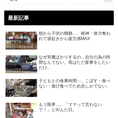
最新記事
朝から子供の癇癪…。精神・体力奪わ
れて寝起きから疲労感MAX
なぜ邪魔ばかりするの…自分の為の時
間なんてない。母はただ家事をしたい
だけ。
子どもとの食事時間⋯。こぼす・食べ
ない・遊び食べでため息しかでない。
もう限界…。「ママって言わない
で！」と叫んだ日。