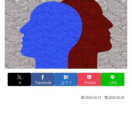
X
Facebook
はてブ
Pocket
LINE
2019.10.17
2020.02.02