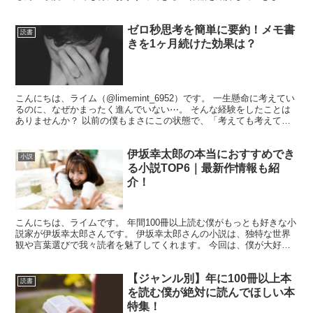
ので、辻村深月のどの小説を読めばいいのか迷っている方は...
ゼロ秒思考を簡単に要約！メモ書
読書
きを1ヶ月続けた効果は？
こんにちは、ライム（@limemint_6952）です。 一生懸命に考えてい
るのに、なぜかまったく進んでいない⋯。 そんな経験をしたことは
ありませんか？ 以前の僕もまさにこの状態で、「考えても考えても
解決策が浮かばない」「考えはまとまってい...
伊坂幸太郎の本当におすすめでき
小説
る小説TOP6｜最新作情報も紹
介！
こんにちは、ライムです。 年間100冊以上読む僕がもっとも好きな小
説家が伊坂幸太郎さんです。 伊坂幸太郎さんの小説は、独特な世界
観や言葉選びで我々読者を魅了してくれます。 今回は、僕が大好き
な小説家の一人、伊坂幸太郎さんの小説をランキング形...
【ジャンル別】年に100冊以上本
読書
を読む僕が絶対に読んでほしい本
特集！