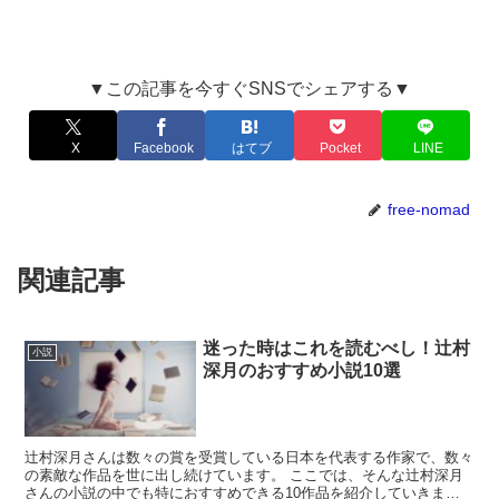
▼この記事を今すぐSNSでシェアする▼
X
Facebook
はてブ
Pocket
LINE
free-nomad
関連記事
迷った時はこれを読むべし！辻村
小説
深月のおすすめ小説10選
辻村深月さんは数々の賞を受賞している日本を代表する作家で、数々
の素敵な作品を世に出し続けています。 ここでは、そんな辻村深月
さんの小説の中でも特におすすめできる10作品を紹介していきます