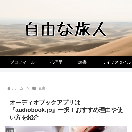
プロフィール
心理学
読書
ライフスタイル
ホーム
読書
オーディオブックアプリは
『audiobook.jp』一択！おすすめ理由や使
い方を紹介
読書