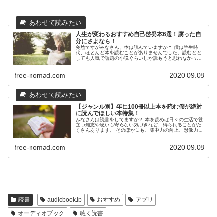
人生が変わるおすすめ自己啓発本6選！腐った自
分にさよなら！
突然ですがみなさん、本は読んでいますか？ 僕は学生時
代、ほとんど本を読むことがありませんでした。読むとと
しても人気で話題の小説ぐらいしか読もうと思わなかった
のです。 元々、活字が大嫌いで、学生時代も一番苦手な科
目は国語や現代文。古文なんてな...
free-nomad.com
2020.09.08
【ジャンル別】年に100冊以上本を読む僕が絶対
に読んでほしい本特集！
みなさんは読書をしてますか？ 本を読めば日々の生活で役
立つ知恵や思いも寄らない気づきなど、得られることがた
くさんあります。 そのほかにも、集中力の向上、想像力が
豊かになる、文章スキルが高くなるなど、読書をすること
のメリットは数え切れません。...
free-nomad.com
2020.09.08
読書
audiobook.jp
おすすめ
アプリ
オーディオブック
聴く読書