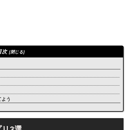
目次
てよう
リ3選