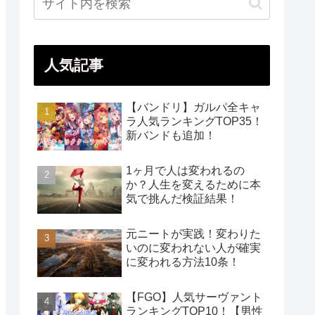
人気記事
【バンドリ】ガルパ全キャ
ラ人気ランキングTOP35！
新バンドも追加！
1ヶ月で人は変われるの
か？人生を変えるために本
気で挑んだ検証結果！
元ニートが実践！変わりた
いのに変われない人が確実
に変われる方法10条！
【FGO】人気サーヴァント
ランキングTOP10！【男性