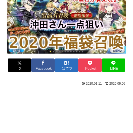
X
Facebook
はてブ
Pocket
LINE
2020.01.11
2020.09.08