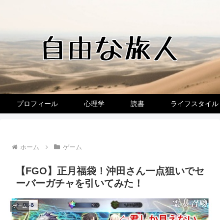
プロフィール
心理学
読書
ライフスタイル
ホーム
ゲーム
【FGO】正月福袋！沖田さん一点狙いでセ
ーバーガチャを引いてみた！
ゲーム