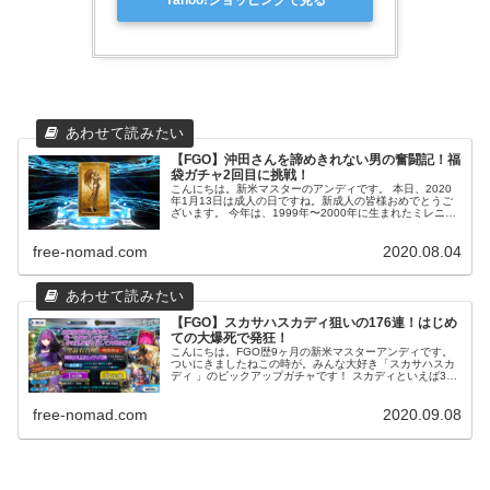
【FGO】沖田さんを諦めきれない男の奮闘記！福
袋ガチャ2回目に挑戦！
こんにちは。新米マスターのアンディです。 本日、2020
年1月13日は成人の日ですね。新成人の皆様おめでとうご
ざいます。 今年は、1999年〜2000年に生まれたミレニア
ムな人たちが新成人だそうですね。 僕は色々とあって成人
式には参加できな...
free-nomad.com
2020.08.04
【FGO】スカサハスカディ狙いの176連！はじめ
ての大爆死で発狂！
こんにちは。FGO歴9ヶ月の新米マスターアンディです。
ついにきましたねこの時が。みんな大好き「スカサハスカ
ディ 」のピックアップガチャです！ スカディといえば3周
年記念のピックアップガチャで登場し、そのぶっ壊れ性能
からマーリンや孔明に並ぶ...
free-nomad.com
2020.09.08