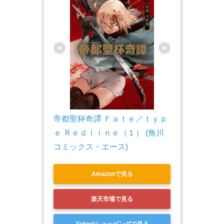
帝都聖杯奇譚 Ｆａｔｅ／ｔｙｐ
ｅ Ｒｅｄｌｉｎｅ（１） (角川
コミックス・エース)
Amazonで見る
楽天市場で見る
Yahoo!ショッピングで見る