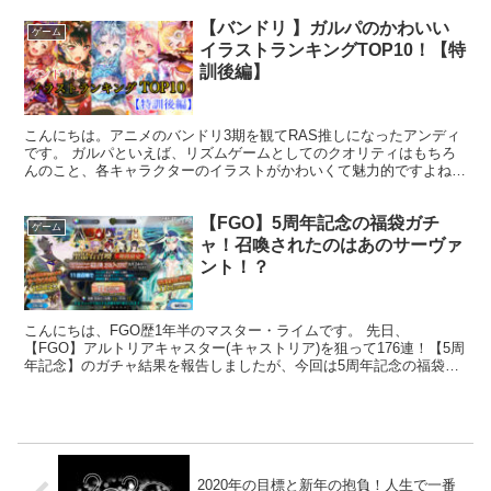
【バンドリ 】ガルパのかわいい
ゲーム
イラストランキングTOP10！【特
訓後編】
こんにちは。アニメのバンドリ3期を観てRAS推しになったアンディ
です。 ガルパといえば、リズムゲームとしてのクオリティはもちろ
んのこと、各キャラクターのイラストがかわいくて魅力的ですよね。
今回は、そんなガルパのイラストの中でも、特にかわい...
【FGO】5周年記念の福袋ガチ
ゲーム
ャ！召喚されたのはあのサーヴァ
ント！？
こんにちは、FGO歴1年半のマスター・ライムです。 先日、
【FGO】アルトリアキャスター(キャストリア)を狙って176連！【5周
年記念】のガチャ結果を報告しましたが、今回は5周年記念の福袋ガ
チャをやっていこうと思います。 今年の福袋ガチャは...
2020年の目標と新年の抱負！人生で一番