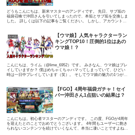
どうもこんにちは、新米マスターのアンディです。 先日、サブ垢の
福袋召喚で沖田さんを引いてしまったので、本垢とサブ垢を交換しま
した。 詳しくは以下の記事をご覧ください。 しかし、アカウントを
替えたことで新たな問題が発生しました。 それは、圧倒...
【ウマ娘】人気キャラクターラン
ゲーム
キングTOP10！圧倒的1位はあの
ウマ娘！？
こんにちは、ライム（@lime_6952）です。 みさなん、ウマ娘はプレ
イしていますか？ 僕はめちゃくちゃハマってしまっていて、ひどい
時は一日中プレイしています（笑）。 そしてウマ娘の魅力の1つが、
たくさんのキャラクターが登場していることで...
【FGO】4周年福袋ガチャ！セイ
ゲーム
バー沖田さん1点狙いの結果は？
こんにちは。初心者マスターのアンディです。 この度、FGOが4周年
を迎えたとのことでおめでとうございます。 4年間もユーザーに飽き
られないコンテンツを続けていくなんて、本当に凄いことですよね。
そして、その4周年記念の内容がまた素晴らしく、...