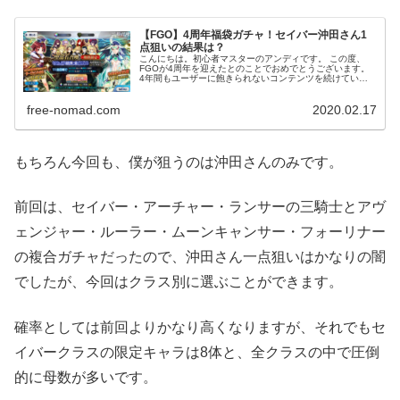
【FGO】4周年福袋ガチャ！セイバー沖田さん1
点狙いの結果は？
こんにちは。初心者マスターのアンディです。 この度、
FGOが4周年を迎えたとのことでおめでとうございます。
4年間もユーザーに飽きられないコンテンツを続けていく
なんて、本当に凄いことですよね。 そして、その4周年記
念の内容がまた素晴らしく、...
free-nomad.com
2020.02.17
もちろん今回も、僕が狙うのは沖田さんのみです。
前回は、セイバー・アーチャー・ランサーの三騎士とアヴ
ェンジャー・ルーラー・ムーンキャンサー・フォーリナー
の複合ガチャだったので、沖田さん一点狙いはかなりの闇
でしたが、今回はクラス別に選ぶことができます。
確率としては前回よりかなり高くなりますが、それでもセ
イバークラスの限定キャラは8体と、全クラスの中で圧倒
的に母数が多いです。