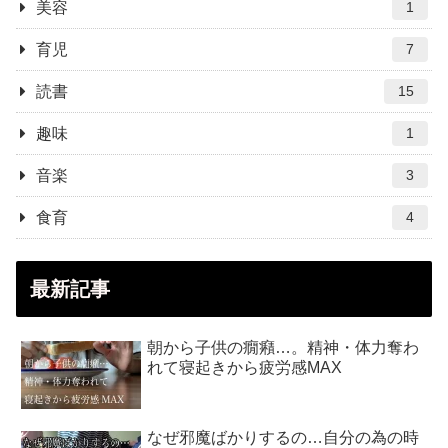
美容
1
育児
7
読書
15
趣味
1
音楽
3
食育
4
最新記事
朝から子供の癇癪…。精神・体力奪わ
れて寝起きから疲労感MAX
なぜ邪魔ばかりするの…自分の為の時