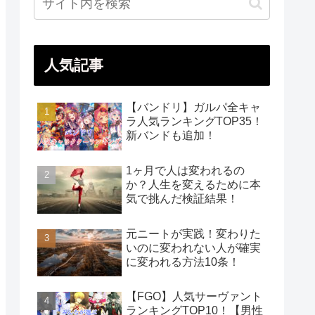
人気記事
【バンドリ】ガルパ全キャ
ラ人気ランキングTOP35！
新バンドも追加！
1ヶ月で人は変われるの
か？人生を変えるために本
気で挑んだ検証結果！
元ニートが実践！変わりた
いのに変われない人が確実
に変われる方法10条！
【FGO】人気サーヴァント
ランキングTOP10！【男性